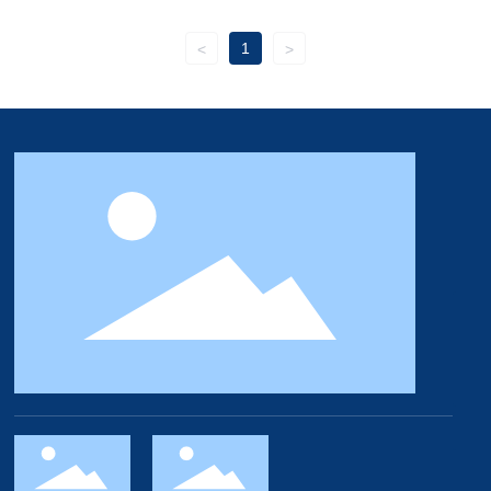
1
<
>
gdre@cxtc.com
0086-597-3160681